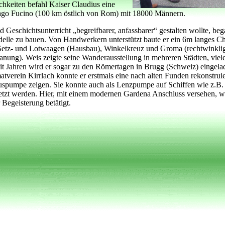
chkeiten befahl Kaiser Claudius eine
ago Fucino (100 km östlich von Rom) mit 18000 Männern.
 Geschichtsunterricht „begreifbarer, anfassbarer“ gestalten wollte, be
elle zu bauen. Von Handwerkern unterstützt baute er ein 6m langes Ch
 Setz- und Lotwaagen (Hausbau), Winkelkreuz und Groma (rechtwinkli
lanung). Weis zeigte seine Wanderausstellung in mehreren Städten, viele
it Jahren wird er sogar zu den Römertagen in Brugg (Schweiz) eingel
tverein Kirrlach konnte er erstmals eine nach alten Funden rekonstruie
pumpe zeigen. Sie konnte auch als Lenzpumpe auf Schiffen wie z.B.
tzt werden. Hier, mit einem modernen Gardena Anschluss versehen, wu
Begeisterung betätigt.