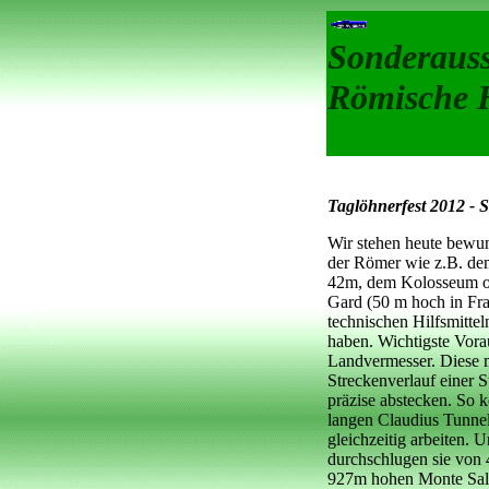
Sonderauss
Römische 
Taglöhnerfest 2012 - 
Wir stehen heute bewu
der Römer wie z.B. de
42m, dem Kolosseum od
Gard (50 m hoch in Fra
technischen Hilfsmittel
haben. Wichtigste Vora
Landvermesser. Diese 
Streckenverlauf einer S
präzise abstecken. So 
langen Claudius Tunnel
gleichzeitig arbeiten. 
durchschlugen sie von 4
927m hohen Monte Salv