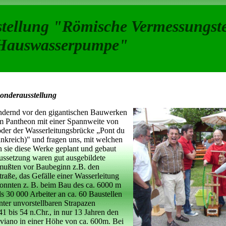
tellung "Römische Vermessungst
Hauswasserpumpe"
Sonderausstellung
ndernd vor den gigantischen Bauwerken
m Pantheon mit einer Spannweite von
er der Wasserleitungsbrücke „Pont du
nkreich)" und fragen uns, mit welchen
n sie diese Werke geplant und gebaut
ussetzung waren gut ausgebildete
mußten vor Baubeginn z.B. den
traße, das Gefälle einer Wasserleitung
konnten z. B. beim Bau des ca. 6000 m
s 30 000 Arbeiter an ca. 60 Baustellen
Unter unvorstellbaren Strapazen
1 bis 54 n.Chr., in nur 13 Jahren den
iano in einer Höhe von ca. 600m. Bei