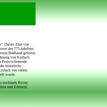
n“. Dieses Zitat von
ren der 775-Jahrfeier
diesem Bildband geboren
ähnung von Kirrlach
en Festwochenende
ße historische
irrlach von vielen
llt wurde.
nis nochmals Revue
tern und Erinnern.