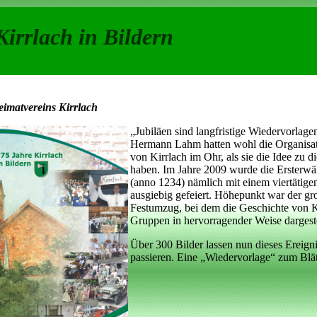
Kirrlach in Bildern
imatvereins Kirrlach
„Jubiläen sind langfristige Wiedervorlage
Hermann Lahm hatten wohl die Organisato
von Kirrlach im Ohr, als sie die Idee zu 
haben. Im Jahre 2009 wurde die Ersterw
(anno 1234) nämlich mit einem viertätig
ausgiebig gefeiert. Höhepunkt war der gro
Festumzug, bei dem die Geschichte von K
Gruppen in hervorragender Weise dargeste
Über 300 Bilder lassen nun dieses Ereig
passieren. Eine „Wiedervorlage“ zum Blät